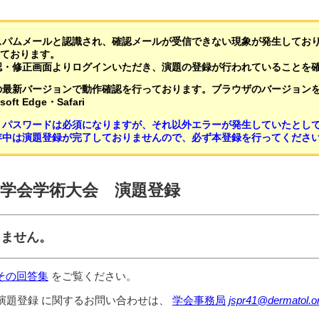
スパムメールと認識され、確認メールが受信できない現象が発生してお
いております。
認・修正画面よりログインいただき、演題の登録が行われていることを
の最新バージョンで動作確認を行っております。ブラウザのバージョン
soft Edge・Safari
。パスワードは必須になりますが、それ以外エラーが発生していたとし
存中は演題登録が完了しておりませんので、必ず本登録を行ってくださ
癬学会学術大会 演題登録
りません。
その回答集
をご覧ください。
 演題登録 に関するお問い合わせは、
学会事務局
jspr41@dermatol.or