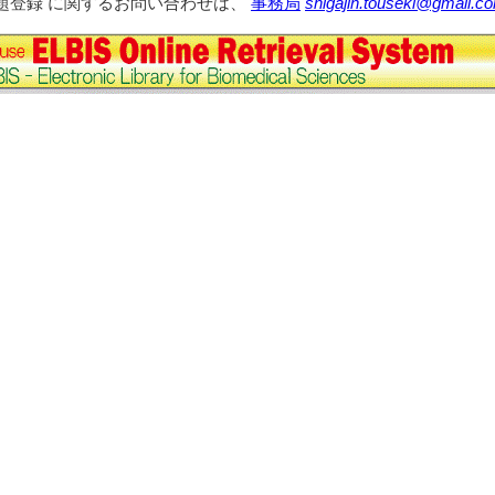
演題登録 に関するお問い合わせは、
事務局
shigajin.touseki@gmail.c