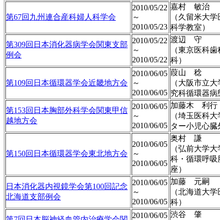
嘉村 敏治
2010/05/22
第67回九州連合産科婦人科学会
～
（久留米大学
2010/05/23
科学教室）
渡辺 守
2010/05/22
第309回日本消化器病学会関東支部
～
（東京医科歯
例会
2010/05/22
科）
葭山 稔
2010/06/05
第109回日本循環器学会近畿地方会
～
（大阪市立大
2010/06/05
究科循環器病
加藤木 利行
2010/06/05
第153回日本胸部外科学会関東甲信
～
（埼玉医科大
越地方会
2010/06/05
ター小児心臓
奥村 謙
2010/06/05
（弘前大学大
第150回日本循環器学会東北地方会
～
科・循環呼吸
2010/06/05
座）
加藤 元嗣
2010/06/05
日本消化器内視鏡学会第100回記念
～
（北海道大学
北海道支部例会
2010/06/05
科）
渋谷 肇
2010/06/05
第7回日本脳神経血管内治療学会関