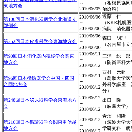
～
（相模原協同
東地方会
2010/06/05
治療科）
近藤 仁
2010/06/06
第106回日本消化器病学会北海道支
～
（KKR札幌
部例会
2010/06/06
病院 消化器
2010/06/06
森田 明理
第252回日本皮膚科学会東海地方会
～
（名古屋市立
2010/06/06
2010/06/11
第90回日本消化器内視鏡学会関東
三浦 総一郎
～
地方会
（防衛医科大
2010/06/12
西村 元延
2010/06/11
第96回日本循環器学会中国・四国
（鳥取大学医
～
合同地方会
外科学講座 
2010/06/12
分）
2010/06/12
第248回日本泌尿器科学会東海地方
出口 隆
～
会
（岐阜大学）
2010/06/12
青沼 和隆
2010/06/12
第216回日本循環器学会関東甲信越
（筑波大学大
～
地方会
学研究科 病
2010/06/12