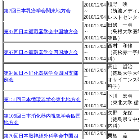
植野 映
2010/12/04
第7回日本乳癌学会関東地方会
～
（筑波メディ
2010/12/04
レストセンタ
田邊 一明
2010/12/04
第97回日本循環器学会中国地方会
～
（島根大学医
2010/12/04
第四）
西村 和修
2010/12/04
第97回日本循環器学会四国地方会
～
（高松赤十字
2010/12/04
科）
高山 哲治
2010/12/04
第94回日本消化器病学会四国支部
（徳島大学大
～
例会
オサイエンス
2010/12/05
科学）
2010/12/04
下川 宏明
第151回日本循環器学会東北地方会
～
（東北大学 
2010/12/04
矢野 充保
2010/12/04
第105回日本消化器内視鏡学会四国
～
（徳島県立中
地方会
2010/12/05
内科）
2010/12/04
第70回日本脳神経外科学会中国四
栗栖 薫