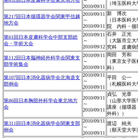
第832回日本皮膚科学会東京地方会
～
（埼玉医科大
2010/09/11
新 博次
2010/09/11
第217回日本循環器学会関東甲信越
～
（日本医科大
地方会
2010/09/11
院 内科・循
石井 正光
2010/09/11
第61回日本皮膚科学会中部支部総
～
（大阪市立大
会・学術大会
2010/09/12
究科 皮膚病
岡田 芳和
2010/09/11
第112回日本脳神経外科学会関東支
～
（東京女子医
部学術集会
2010/09/11
科）
2010/09/11
第107回日本消化器病学会北海道支
平田 公一
～
部例会
（札幌医科大
2010/09/11
貞弘 光章
2010/09/11
第86回日本胸部外科学会東北地方
（山形大学医
～
会
講座（循環器
2010/09/11
外科））
2010/09/11
第311回日本消化器病学会関東支部
渡辺 純夫
～
例会
（順天堂大学
2010/09/11