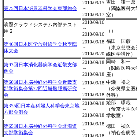
吉田 謙一郎
2010/09/15
第75回日本泌尿器科学会東部総会
～
（獨協医科大
2010/09/17
室）
2010/09/16
演題クラウドシステム内部テスト
～
（）
用２
2010/09/16
福田 国彦
2010/09/18
第46回日本医学放射線学会秋季臨
～
（東京慈恵会
床大会
2010/09/20
線医学講座）
岡崎 和一
2010/09/18
第93回日本消化器病学会近畿支部
～
（関西医科大
例会
2010/09/18
座）
第60回日本脳神経外科学会近畿支
中瀬 裕之
2010/09/18
部学術集会第72回近畿脳腫瘍研究
～
（奈良県立医
2010/09/18
会
外科）
綾部 琢哉
2010/09/18
第355回日本産科婦人科学会東京地
～
（帝京大学医
方部会例会
2010/09/18
学教室）
2010/09/18
第65回日本脳神経外科学会北海道
徳田 禎久
～
支部学術集会
（禎心会病院
2010/09/18