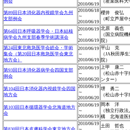
例会
（産業医科大
2010/06/19
2010/06/18
第89回日本消化器内視鏡学会九州
櫻井 俊弘
～
支部例会
（町立芦屋中
2010/06/19
北原 義也
2010/06/19
第64回日本呼吸器学会・日本結核
～
（国立病院機
病学会九州支部春季学術講演会
2010/06/19
院）
第24回東北救急医学会総会・学術
平山 克
2010/06/19
集会（第20回日本救急医学会東北
～
（JA秋田厚
2010/06/19
地方会）
院）
上甲 康二
2010/06/19
第93回日本消化器病学会四国支部
～
（松山赤十字
例会
2010/06/20
ンター）
2010/06/19
第104回日本消化器内視鏡学会四国
堺 勇二
～
地方会
（松山赤十字
2010/06/20
岡本 洋
2010/06/19
第103回日本循環器学会北海道地方
～
（独立行政法
会
2010/06/19
構 北海道医
2010/06/19
土田 哲也
第830回日本皮膚科学会東京地方会
～