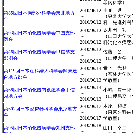
器内科学）
里見 進
2010/06/12
第85回日本胸部外科学会東北地方
～
（東北大学大
会
2010/06/12
科 先進外科
坂井田 功
2010/06/12
第93回日本消化器病学会中国支部
～
（山口大学大
例会
2010/06/12
科消化器病態
2010/06/12
第46回日本消化器病学会甲信越支
佐藤 公
～
部例会
（山梨大学 
2010/06/12
岩下 光利
2010/06/13
第119回日本産科婦人科学会関東連
～
（杏林大学医
合地方部会
2010/06/13
学教室）
2010/06/13
第68回日本消化器内視鏡学会甲信
小嶋 裕一郎
～
越地方会
（山梨県立中
2010/06/13
木原 和徳
2010/06/17
第602回日本泌尿器科学会東京地方
～
（東京医科歯
会
2010/06/17
学教室）
2010/06/18
第95回日本消化器病学会九州支部
山口 幸二
～