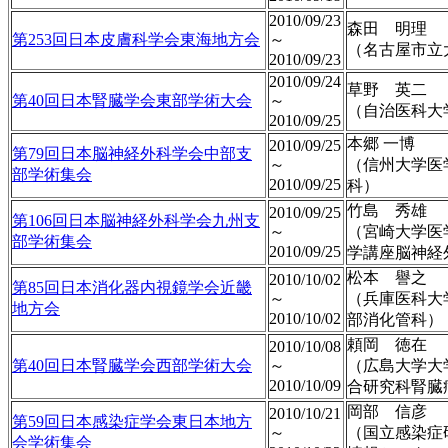
2010/09/23
森田 明理
第253回日本皮膚科学会東海地方会
～
（名古屋市立
2010/09/23
2010/09/24
草野 英二
第40回日本腎臓学会東部学術大会
～
（自治医科大
2010/09/25
本郷 一博
2010/09/25
第79回日本脳神経外科学会中部支
～
（信州大学医
部学術集会
2010/09/25
科）
竹島 秀雄
2010/09/25
第106回日本脳神経外科学会九州支
～
（宮崎大学医
部学術集会
2010/09/25
学講座脳神経
松本 譽之
2010/10/02
第85回日本消化器内視鏡学会近畿
～
（兵庫医科大
地方会
2010/10/02
部消化管科）
頼岡 徳在
2010/10/08
第40回日本腎臓学会西部学術大会
～
（広島大学大
2010/10/09
合研究科腎臓
岡部 信彦
2010/10/21
第59回日本感染症学会東日本地方
～
（国立感染症
会学術集会