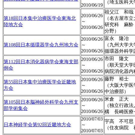
（埼玉医科大
2010/06/19
祖父江 和哉
2010/06/26
第18回日本集中治療医学会東海北
（名古屋市立
～
陸地方会
研究科 麻酔
2010/06/26
分野）
富永 隆冶
2010/06/26
第108回日本循環器学会九州地方会
～
（九州大学大
2010/06/26
循環器外科学
市田 隆文
2010/06/26
第112回日本消化器病学会東海支部
～
（順天堂大学
例会
2010/06/26
病院消化器内
藤野 裕士
2010/06/26
第55回日本集中治療医学会近畿地
～
（大阪大学医
方会
2010/06/26
中治療部）
米倉 正大
2010/06/26
第105回日本脳神経外科学会九州支
～
（独立行政法
部学術集会
2010/06/26
構 長崎医療
2010/07/03
宇高 不可思
日本神経学会第92回近畿地方会
～
（住友病院 
2010/07/03