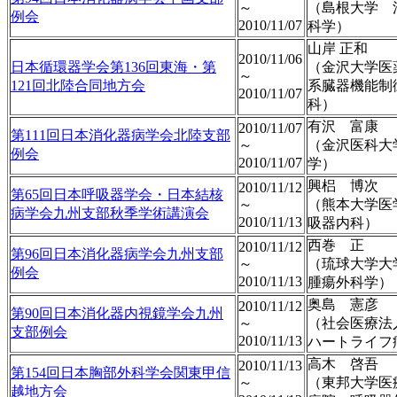
～
（島根大学 
例会
2010/11/07
科学）
山岸 正和
2010/11/06
日本循環器学会第136回東海・第
（金沢大学医
～
121回北陸合同地方会
系臓器機能制
2010/11/07
科）
有沢 富康
2010/11/07
第111回日本消化器病学会北陸支部
～
（金沢医科大
例会
2010/11/07
学）
興梠 博次
2010/11/12
第65回日本呼吸器学会・日本結核
～
（熊本大学医
病学会九州支部秋季学術講演会
2010/11/13
吸器内科）
西巻 正
2010/11/12
第96回日本消化器病学会九州支部
～
（琉球大学大
例会
2010/11/13
腫瘍外科学）
奥島 憲彦
2010/11/12
第90回日本消化器内視鏡学会九州
～
（社会医療
支部例会
2010/11/13
ハートライフ
高木 啓吾
2010/11/13
第154回日本胸部外科学会関東甲信
～
（東邦大学医
越地方会