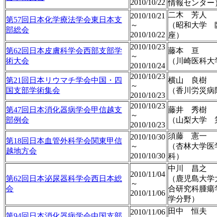
2010/10/22
情報センター
二木 芳人
2010/10/21
第57回日本化学療法学会東日本支
～
（昭和大学 
部総会
2010/10/22
座）
2010/10/23
第62回日本皮膚科学会西部支部学
藤本 亘
～
術大会
（川崎医科大
2010/10/24
2010/10/23
第21回日本リウマチ学会中国・四
横山 良樹
～
国支部学術集会
（香川労災病
2010/10/23
2010/10/23
第47回日本消化器病学会甲信越支
藤井 秀樹
～
部例会
（山梨大学 
2010/10/23
須藤 憲一
2010/10/30
第18回日本血管外科学会関東甲信
～
（杏林大学医
越地方会
2010/10/30
科）
中川 昌之
2010/11/04
第62回日本泌尿器科学会西日本総
（鹿児島大学
～
会
合研究科腫瘍
2010/11/06
学分野）
田中 恒夫
2010/11/06
第94回日本消化器病学会中国支部