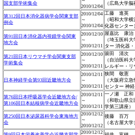
～
国支部学術集会
（広島大学脳
2010/12/04
工藤 進英
2010/12/04
第312回日本消化器病学会関東支部
～
（昭和大学横
例会
2010/12/04
化器センター
屋嘉比 康治
2010/12/10
第91回日本消化器内視鏡学会関東
～
（埼玉医科大
地方会
2010/12/11
ター 消化器
簑田 清次
2010/12/10
第21回日本リウマチ学会関東支部
～
（自治医科大
学術集会
2010/12/11
レルギー・リ
狭間 敬憲
2010/12/11
日本神経学会第93回近畿地方会
～
（大阪府立急
2010/12/11
センター 神
一ノ瀬 正和
2010/12/11
第76回日本呼吸器学会近畿地方会/
～
（和歌山県立
第106回日本結核病学会近畿地方会
2010/12/11
学第三講座）
2010/12/12
第250回日本泌尿器科学会東海地方
後藤 百万
～
会
（名古屋大学
2010/12/12
2010/12/12
第9回日本栄養改善学会近畿支部学
福井 富穂