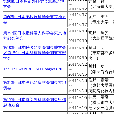
第90回日本胸部外科学会北海道地
近藤 哲
～
方会
（北海道大学
2011/02/12
2011/02/17
第605回日本泌尿器科学会東京地方
堀江 重郎
～
会
（帝京大学 
2011/02/17
2011/02/19
第357回日本産科婦人科学会東京地
高野 利興
～
方部会例会
（大鳥居医院
2011/02/19
第193回日本呼吸器学会関東地方会
藤田 明
2011/02/19
／第159回日本結核病学会関東支部
～
（東京都立多
2011/02/19
学会
ター）
2011/02/22
川村 功
The IFSO-APC&JSSO Congress 2011
～
（鎌ヶ谷総合
2011/02/25
住野 泰清
2011/02/26
第313回日本消化器病学会関東支部
～
（東邦大学医
例会
2011/02/26
病院消化器内
井元 清隆
2011/03/05
第155回日本胸部外科学会関東甲信
～
（横浜市立大
越地方会
2011/03/05
センター心臓