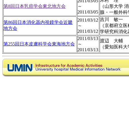
木村 理
2011/03/05
第8回日本乳癌学会東北地方会
～
（山形大学 
2011/03/05
腺・一般外科
吉川 敏一
2011/03/12
第86回日本消化器内視鏡学会近畿
～
（京都府立医
地方会
2011/03/12
学研究科消化
2011/03/13
渡辺 大輔
第255回日本皮膚科学会東海地方会
～
（愛知医科大
2011/03/13