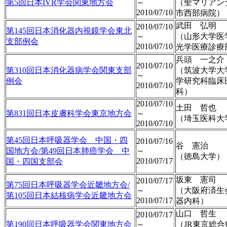
第5回日本IVR学会関東地方会
～
（聖マリアン
2010/07/10
市西部病院）
武田 弘明
2010/07/10
第145回日本消化器内視鏡学会東北
～
（山形大学
支部例会
2010/07/10
光学医療診療
兵頭 一之介
2010/07/10
第310回日本消化器病学会関東支部
（筑波大学大
～
例会
学研究科臨床
2010/07/10
科）
2010/07/10
土田 哲也
第831回日本皮膚科学会東京地方会
～
（埼玉医科大
2010/07/10
第45回日本呼吸器学会 中国・四
2010/07/16
谷 憲治
国地方会/第49回日本肺癌学会 中
～
（徳島大学）
2010/07/17
国・四国支部会
坂東 憲司
2010/07/17
第75回日本呼吸器学会近畿地方会/
～
（大阪府済生
第105回日本結核病学会近畿地方会
2010/07/17
器内科）
山口 哲生
2010/07/17
第190回日本呼吸器学会関東地方会
～
（JR東京総