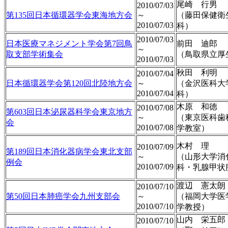
尾崎 行男
2010/07/03
第135回日本循環器学会東海地方会
～
（藤田保健衛
2010/07/03
科）
2010/07/03
日本医療マネジメント学会第7回鳥
前田 迪郎
～
取支部学術集会
（鳥取県立厚
2010/07/03
秋田 利明
2010/07/04
日本循環器学会第120回北陸地方会
～
（金沢医科大
2010/07/04
科）
木原 和徳
2010/07/08
第603回日本泌尿器科学会東京地方
～
（東京医科歯
会
2010/07/08
学教室）
木村 理
2010/07/09
第189回日本消化器病学会東北支部
～
（山形大学消
例会
2010/07/09
科・乳腺甲状
渡辺 憲太朗
2010/07/10
第50回日本肺癌学会九州支部会
～
（福岡大学医
2010/07/10
学教授）
山内 栄五郎
2010/07/10