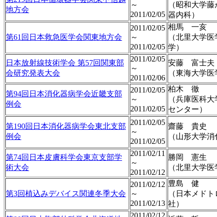
～
（昭和大学藤
地方会
2011/02/05
器内科）
相馬 一亥
2011/02/05
第61回日本救急医学会関東地方会
～
（北里大学医
2011/02/05
学）
2011/02/05
日本放射線技術学会 第57回関東部
安藤 富士夫
～
会研究発表大会
（東海大学医
2011/02/06
柏木 徹
2011/02/05
第94回日本消化器病学会近畿支部
～
（兵庫医科大
例会
2011/02/05
センター）
2011/02/05
第190回日本消化器病学会東北支部
齋藤 貴史
～
例会
（山形大学消
2011/02/05
2011/02/11
第74回日本皮膚科学会東京支部学
勝岡 憲生
～
術大会
（北里大学医
2011/02/12
豊島 健
2011/02/12
第3回植込みデバイス関連冬季大会
～
（日本メドト
2011/02/13
社）
2011/02/12