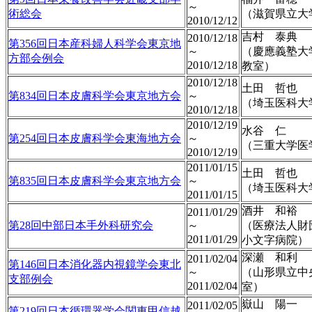
～
術総会
（滋賀県立大
2010/12/12
吉村 泰典
2010/12/18
第356回日本産科婦人科学会東京地
～
（慶應義塾大
方部会例会
2010/12/18
教室）
2010/12/18
土田 哲也
第834回日本皮膚科学会東京地方会
～
（埼玉医科大
2010/12/18
2010/12/19
水谷 仁
第254回日本皮膚科学会東海地方会
～
（三重大学医
2010/12/19
2011/01/15
土田 哲也
第835回日本皮膚科学会東京地方会
～
（埼玉医科大
2011/01/15
酒井 和裕
2011/01/29
第28回中部日本手外科研究会
～
（医療法人財
2011/01/29
小文字病院）
深瀬 和利
2011/02/04
第146回日本消化器内視鏡学会東北
～
（山形県立中
支部例会
2011/02/04
室）
嶽山 陽一
2011/02/05
第219回日本循環器学会関東甲信越