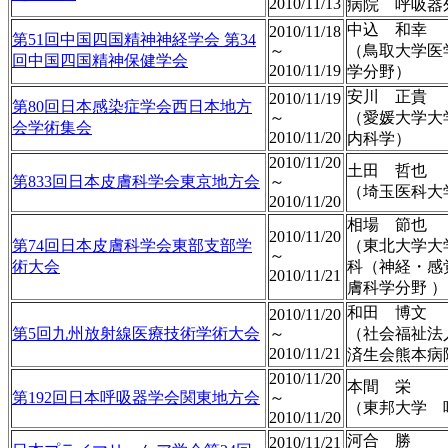
2010/11/13
病院 呼吸器
中込 和幸
2010/11/18
第51回中国四国精神神経学会 第34
～
（鳥取大学医
回中国四国精神保健学会
2010/11/19
学分野）
安川 正貴
2010/11/19
第80回日本感染症学会西日本地方
～
（愛媛大学大
会学術集会
2010/11/20
内科学）
2010/11/20
土田 哲也
第833回日本皮膚科学会東京地方会
～
（埼玉医科大
2010/11/20
相場 節也
2010/11/20
第74回日本皮膚科学会東部支部学
（東北大学大
～
術大会
科（神経・感
2010/11/21
膚科学分野 ）
和田 博文
2010/11/20
第5回九州放射線医療技術学術大会
～
（社会福祉
2010/11/21
済生会熊本病
2010/11/20
本間 栄
第192回日本呼吸器学会関東地方会
～
（東邦大学 
2010/11/20
河合 勝
2010/11/21