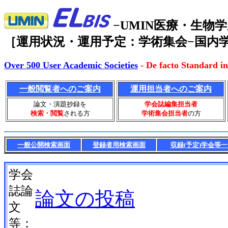
−UMIN医療・生
［運用状況・運用予定：学術集会−国内学
Over 500 User Academic Societies
- De facto Standard in
一般閲覧者へのご案内
運用担当者へのご案内
論文・演題抄録を
学会誌編集担当者
検索・閲覧
される方
学術集会担当者
の方
一般公開検索画面
登録者用検索画面
収録(予定)学会等
学会
誌論
論文の投稿
文
等：