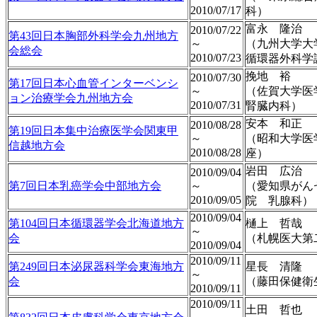
2010/07/17
科）
富永 隆治
2010/07/22
第43回日本胸部外科学会九州地方
～
（九州大学大
会総会
2010/07/23
循環器外科学
挽地 裕
2010/07/30
第17回日本心血管インターベンシ
～
（佐賀大学医
ョン治療学会九州地方会
2010/07/31
腎臓内科）
安本 和正
2010/08/28
第19回日本集中治療医学会関東甲
～
（昭和大学医
信越地方会
2010/08/28
座）
岩田 広治
2010/09/04
第7回日本乳癌学会中部地方会
～
（愛知県がん
2010/09/05
院 乳腺科）
2010/09/04
第104回日本循環器学会北海道地方
樋上 哲哉
～
会
（札幌医大第
2010/09/04
2010/09/11
第249回日本泌尿器科学会東海地方
星長 清隆
～
会
（藤田保健衛
2010/09/11
2010/09/11
土田 哲也