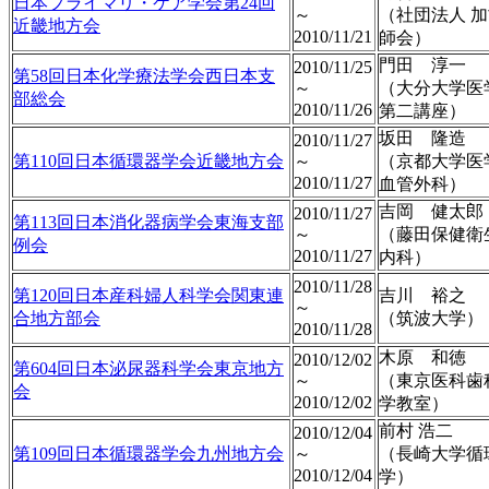
日本プライマリ・ケア学会第24回
～
（社団法人 
近畿地方会
2010/11/21
師会）
門田 淳一
2010/11/25
第58回日本化学療法学会西日本支
～
（大分大学医
部総会
2010/11/26
第二講座）
坂田 隆造
2010/11/27
第110回日本循環器学会近畿地方会
～
（京都大学医
2010/11/27
血管外科）
吉岡 健太郎
2010/11/27
第113回日本消化器病学会東海支部
～
（藤田保健衛
例会
2010/11/27
内科）
2010/11/28
第120回日本産科婦人科学会関東連
吉川 裕之
～
合地方部会
（筑波大学）
2010/11/28
木原 和徳
2010/12/02
第604回日本泌尿器科学会東京地方
～
（東京医科歯
会
2010/12/02
学教室）
前村 浩二
2010/12/04
第109回日本循環器学会九州地方会
～
（長崎大学循
2010/12/04
学）