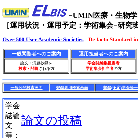
−UMIN医療・生
［運用状況・運用予定：学術集会−研究班
Over 500 User Academic Societies
- De facto Standard in
一般閲覧者へのご案内
運用担当者へのご案内
論文・演題抄録を
学会誌編集担当者
検索・閲覧
される方
学術集会担当者
の方
一般公開検索画面
登録者用検索画面
収録(予定)学会等
学会
誌論
論文の投稿
文
等：