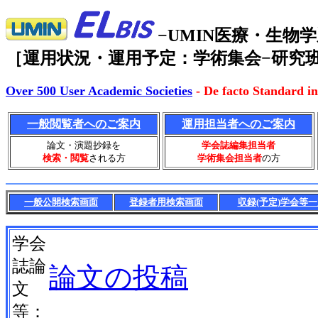
−UMIN医療・生
［運用状況・運用予定：学術集会−研究班
Over 500 User Academic Societies
- De facto Standard in
一般閲覧者へのご案内
運用担当者へのご案内
論文・演題抄録を
学会誌編集担当者
検索・閲覧
される方
学術集会担当者
の方
一般公開検索画面
登録者用検索画面
収録(予定)学会等
学会
誌論
論文の投稿
文
等：