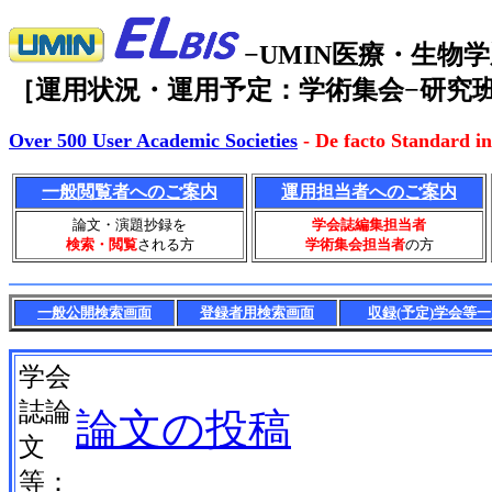
−UMIN医療・生
［運用状況・運用予定：学術集会−研究班
Over 500 User Academic Societies
- De facto Standard in
一般閲覧者へのご案内
運用担当者へのご案内
論文・演題抄録を
学会誌編集担当者
検索・閲覧
される方
学術集会担当者
の方
一般公開検索画面
登録者用検索画面
収録(予定)学会等
学会
誌論
論文の投稿
文
等：